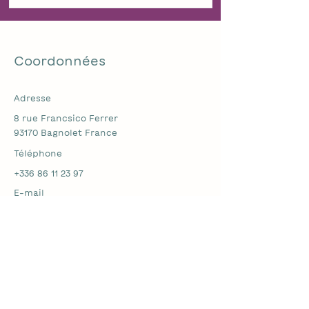
Coordonnées
Adresse
8 rue Francsico Ferrer
93170 Bagnolet France
​Téléphone
+336 86 11 23 97
E-mail
amelie@murmureandco.com
Nous suivre